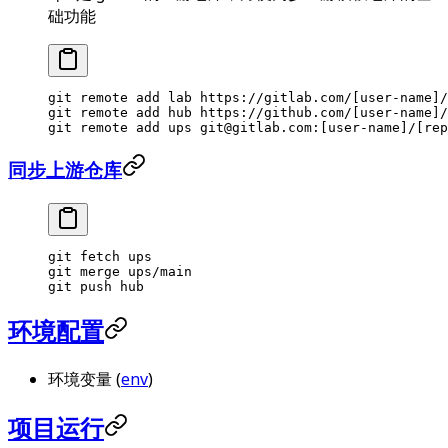
础功能
git
 remote
 add
 lab
 https://gitlab.com/[user-name]/
git
 remote
 add
 hub
 https://github.com/[user-name]/
git
 remote
 add
 ups
 git@gitlab.com:[user-name]/[rep
同步上游仓库
git
 fetch
 ups
git
 merge
 ups/main
git
 push
 hub
环境配置
环境变量 (
env
)
项目运行