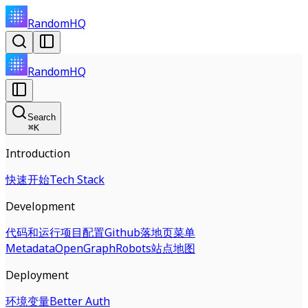
RandomHQ
RandomHQ
Search
⌘
K
Introduction
快速开始
Tech Stack
Development
代码和运行
项目配置
Github
落地页
菜单
Metadata
OpenGraph
Robots
站点地图
Deployment
环境变量
Better Auth