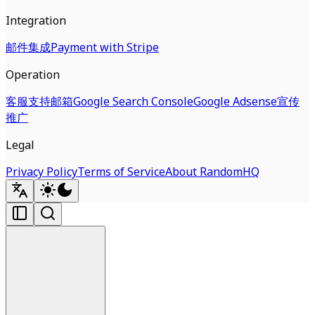
Integration
邮件集成
Payment with Stripe
Operation
客服支持邮箱
Google Search Console
Google Adsense
宣传
推广
Legal
Privacy Policy
Terms of Service
About RandomHQ