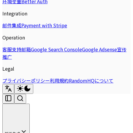
环境变量
Better Auth
Integration
邮件集成
Payment with Stripe
Operation
客服支持邮箱
Google Search Console
Google Adsense
宣传
推广
Legal
プライバシーポリシー
利用規約
RandomHQについて