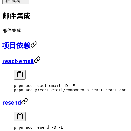
邮件集成
邮件集成
邮件集成
项目依赖
react-email
pnpm
 add
 react-email
 -D
 -E
pnpm
 add
 @react-email/components
 react
 react-dom
 -
resend
pnpm
 add
 resend
 -D
 -E