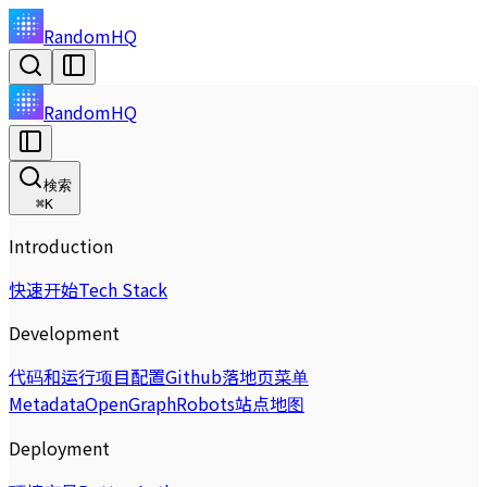
RandomHQ
RandomHQ
検索
⌘
K
Introduction
快速开始
Tech Stack
Development
代码和运行
项目配置
Github
落地页
菜单
Metadata
OpenGraph
Robots
站点地图
Deployment