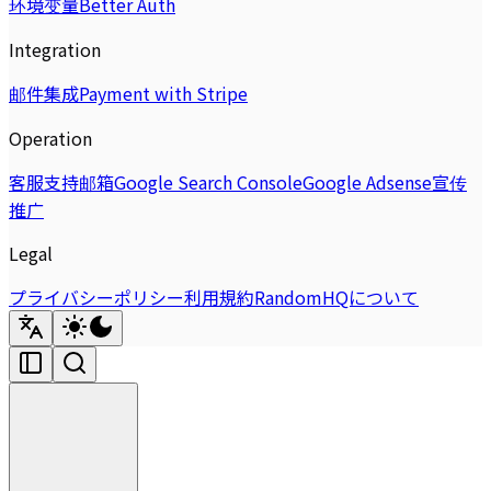
环境变量
Better Auth
Integration
邮件集成
Payment with Stripe
Operation
客服支持邮箱
Google Search Console
Google Adsense
宣传
推广
Legal
プライバシーポリシー
利用規約
RandomHQについて