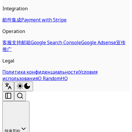
Integration
邮件集成
Payment with Stripe
Operation
客服支持邮箱
Google Search Console
Google Adsense
宣传
推广
Legal
Политика конфиденциальности
Условия
использования
О RandomHQ
快速开始