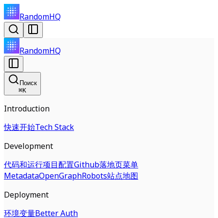
RandomHQ
RandomHQ
Поиск
⌘
K
Introduction
快速开始
Tech Stack
Development
代码和运行
项目配置
Github
落地页
菜单
Metadata
OpenGraph
Robots
站点地图
Deployment
环境变量
Better Auth