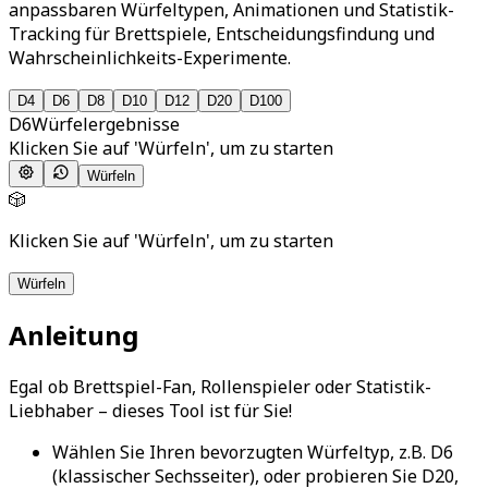
anpassbaren Würfeltypen, Animationen und Statistik-
Tracking für Brettspiele, Entscheidungsfindung und
Wahrscheinlichkeits-Experimente.
D
4
D
6
D
8
D
10
D
12
D
20
D
100
D
6
Würfelergebnisse
Klicken Sie auf 'Würfeln', um zu starten
Würfeln
🎲
Klicken Sie auf 'Würfeln', um zu starten
Würfeln
Anleitung
Egal ob Brettspiel-Fan, Rollenspieler oder Statistik-
Liebhaber – dieses Tool ist für Sie!
Wählen Sie Ihren bevorzugten Würfeltyp, z.B. D6
(klassischer Sechsseiter), oder probieren Sie D20,