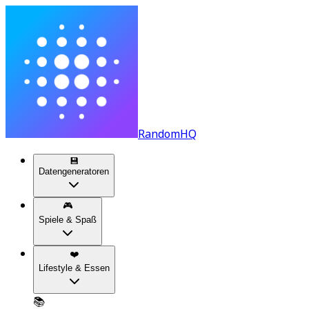
RandomHQ
💾
Datengeneratoren
🎮
Spiele & Spaß
❤️
Lifestyle & Essen
📚