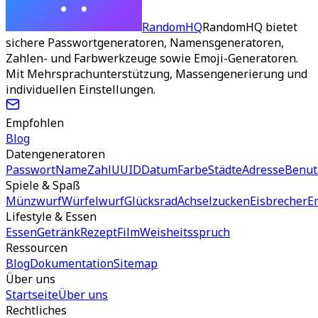
RandomHQ
RandomHQ bietet
sichere Passwortgeneratoren, Namensgeneratoren,
Zahlen- und Farbwerkzeuge sowie Emoji-Generatoren.
Mit Mehrsprachunterstützung, Massengenerierung und
individuellen Einstellungen.
Empfohlen
Blog
Datengeneratoren
Passwort
Name
Zahl
UUID
Datum
Farbe
Städte
Adresse
Benut
Spiele & Spaß
Münzwurf
Würfelwurf
Glücksrad
Achselzucken
Eisbrecher
E
Lifestyle & Essen
Essen
Getränk
Rezept
Film
Weisheitsspruch
Ressourcen
Blog
Dokumentation
Sitemap
Über uns
Startseite
Über uns
Rechtliches