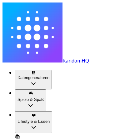
RandomHQ
💾
Datengeneratoren
🎮
Spiele & Spaß
❤️
Lifestyle & Essen
📚