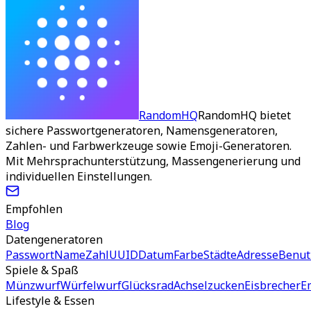
RandomHQ
RandomHQ bietet
sichere Passwortgeneratoren, Namensgeneratoren,
Zahlen- und Farbwerkzeuge sowie Emoji-Generatoren.
Mit Mehrsprachunterstützung, Massengenerierung und
individuellen Einstellungen.
Empfohlen
Blog
Datengeneratoren
Passwort
Name
Zahl
UUID
Datum
Farbe
Städte
Adresse
Benut
Spiele & Spaß
Münzwurf
Würfelwurf
Glücksrad
Achselzucken
Eisbrecher
E
Lifestyle & Essen