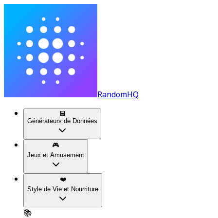
RandomHQ
💾
Générateurs de Données
🎮
Jeux et Amusement
❤️
Style de Vie et Nourriture
📚