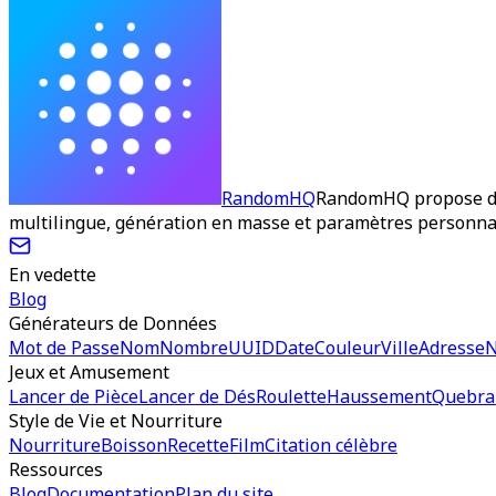
RandomHQ
RandomHQ propose des
multilingue, génération en masse et paramètres personna
En vedette
Blog
Générateurs de Données
Mot de Passe
Nom
Nombre
UUID
Date
Couleur
Ville
Adresse
N
Jeux et Amusement
Lancer de Pièce
Lancer de Dés
Roulette
Haussement
Quebra
Style de Vie et Nourriture
Nourriture
Boisson
Recette
Film
Citation célèbre
Ressources
Blog
Documentation
Plan du site