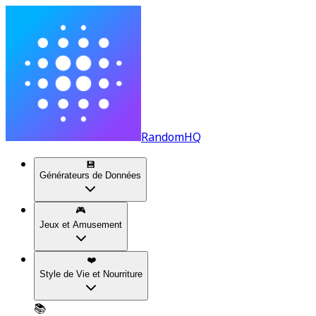
RandomHQ
💾
Générateurs de Données
🎮
Jeux et Amusement
❤️
Style de Vie et Nourriture
📚