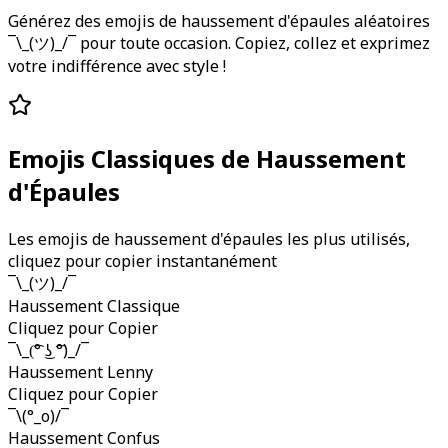
Générez des emojis de haussement d'épaules aléatoires
¯\_(ツ)_/¯ pour toute occasion. Copiez, collez et exprimez
votre indifférence avec style !
Emojis Classiques de Haussement
d'Épaules
Les emojis de haussement d'épaules les plus utilisés,
cliquez pour copier instantanément
¯\_(ツ)_/¯
Haussement Classique
Cliquez pour Copier
¯\_(͡° ͜ʖ ͡°)_/¯
Haussement Lenny
Cliquez pour Copier
¯\(°_o)/¯
Haussement Confus