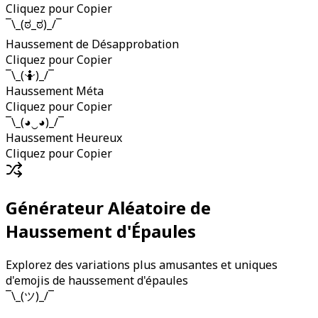
Cliquez pour Copier
¯\_(ಠ_ಠ)_/¯
Haussement de Désapprobation
Cliquez pour Copier
¯\_(🤷)_/¯
Haussement Méta
Cliquez pour Copier
¯\_(◕‿◕)_/¯
Haussement Heureux
Cliquez pour Copier
Générateur Aléatoire de
Haussement d'Épaules
Explorez des variations plus amusantes et uniques
d'emojis de haussement d'épaules
¯\_(ツ)_/¯