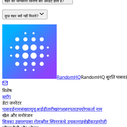
शहर की जानकारी कितनी बार अपडेट होती है?
कुछ शहर क्यों नहीं मिलते?
RandomHQ
RandomHQ सुरक्षित पासवर्ड
विशेष
ब्लॉग
डेटा जनरेटर
पासवर्ड
नाम
संख्या
यूयूआईडी
तारीख
रंग
शहर
पता
उपयोगकर्ता नाम
खेल और मनोरंजन
सिक्का उछाल
पासा रोल
व्हील स्पिनर
कंधे उचकाना
इसेब्रीकर
इमोजी