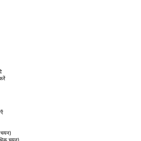
ि
रें
एँ
क चयन)
काधिक चयन)