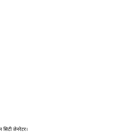
ंडम सिटी जेनरेटर।