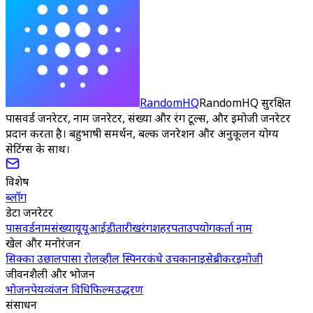
RandomHQ
RandomHQ सुरक्षित
पासवर्ड जनरेटर, नाम जनरेटर, संख्या और रंग टूल्स, और इमोजी जनरेटर
प्रदान करता है। बहुभाषी समर्थन, बल्क जनरेशन और अनुकूलन योग्य
सेटिंग्स के साथ।
विशेष
ब्लॉग
डेटा जनरेटर
पासवर्ड
नाम
संख्या
यूयूआईडी
तारीख
रंग
शहर
पता
उपयोगकर्ता नाम
खेल और मनोरंजन
सिक्का उछाल
पासा रोल
व्हील स्पिनर
कंधे उचकाना
इसेब्रीकर
इमोजी
जीवनशैली और भोजन
भोजन
पेय
व्यंजन विधि
फिल्म
उद्धरण
संसाधन