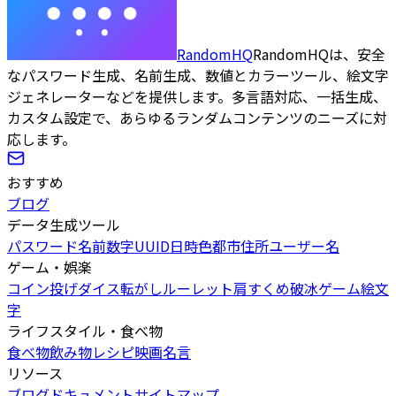
RandomHQ
RandomHQは、安全
なパスワード生成、名前生成、数値とカラーツール、絵文字
ジェネレーターなどを提供します。多言語対応、一括生成、
カスタム設定で、あらゆるランダムコンテンツのニーズに対
応します。
おすすめ
ブログ
データ生成ツール
パスワード
名前
数字
UUID
日時
色
都市
住所
ユーザー名
ゲーム・娯楽
コイン投げ
ダイス転がし
ルーレット
肩すくめ
破冰ゲーム
絵文
字
ライフスタイル・食べ物
食べ物
飲み物
レシピ
映画
名言
リソース
ブログ
ドキュメント
サイトマップ