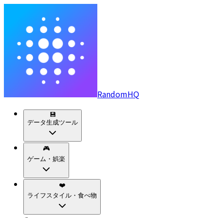
RandomHQ
💾
データ生成ツール
🎮
ゲーム・娯楽
❤️
ライフスタイル・食べ物