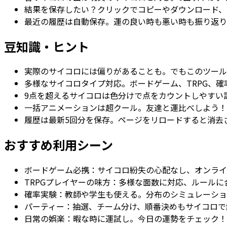
結果を保存したい？クリックでコピーやダウンロード、
最近の履歴は自動保存。運の良い時も悪い時も振り返り
豆知識・ヒント
実際のサイコロには偏りがあることも。でもこのツール
多様なサイコロタイプ対応。ボードゲーム、TRPG、
9点を超えるサイコロは色分けで点をカウントしやすい
一括アニメーションは超クール。友達と運比べしよう！
履歴は最新5回分を保存。ページをリロードすると消去
おすすめ利用シーン
ボードゲーム必携：サイコロ紛失の心配なし、オンライ
TRPGプレイヤーの味方：多様な面数に対応、ルール
確率実験：教師や学生も使える。分布のシミュレーショ
パーティー：抽選、チーム分け、順番決めもサイコロで
日常の娯楽：暇な時に運試し。今日の運勢をチェック！