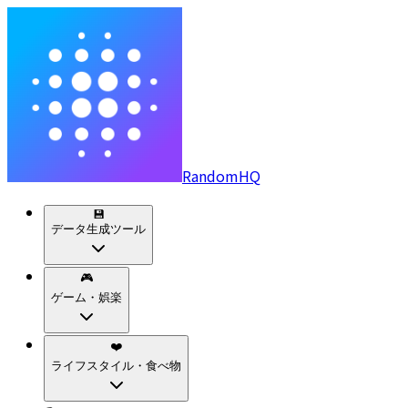
RandomHQ
💾
データ生成ツール
🎮
ゲーム・娯楽
❤️
ライフスタイル・食べ物