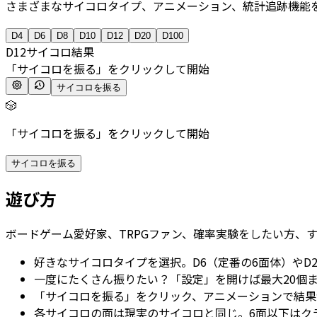
さまざまなサイコロタイプ、アニメーション、統計追跡機能
D
4
D
6
D
8
D
10
D
12
D
20
D
100
D
12
サイコロ結果
「サイコロを振る」をクリックして開始
サイコロを振る
🎲
「サイコロを振る」をクリックして開始
サイコロを振る
遊び方
ボードゲーム愛好家、TRPGファン、確率実験をしたい方、
好きなサイコロタイプを選択。D6（定番の6面体）やD2
一度にたくさん振りたい？「設定」を開けば最大20個
「サイコロを振る」をクリック、アニメーションで結果
各サイコロの面は現実のサイコロと同じ。6面以下はク