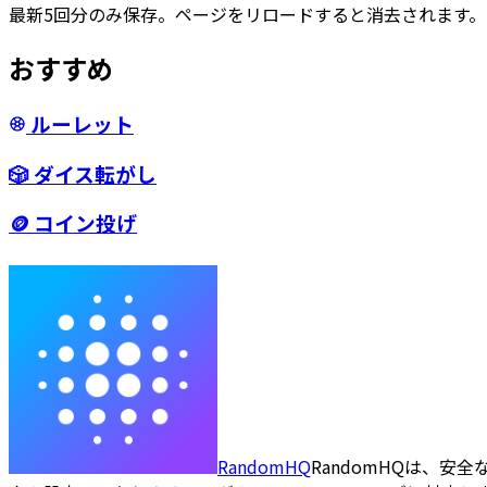
最新5回分のみ保存。ページをリロードすると消去されます。
おすすめ
ルーレット
🎲
ダイス転がし
🪙
コイン投げ
RandomHQ
RandomHQは、