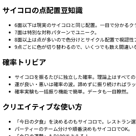
サイコロの点配置豆知識
6面以下は現実のサイコロと同じ配置。一目で分かるク
7面は特別な対称パターンでユニーク。
8面以上は点が多いので色分けとサイクル配置で視認性
9点ごとに色が切り替わるので、いくつでも数え間違い
確率トリビア
サイコロを振るたびに独立した確率。理論上はすべての
運が良い・悪いは確率の波。諦めずに振り続ければラッ
確率実験も一括振り機能で簡単。データも一目瞭然。
クリエイティブな使い方
「今日の夕食」を決めるのもサイコロで。レストラン選
パーティーのチーム分けや順番決めもサイコロでOK。
「今日の運勢」もD100で占える！