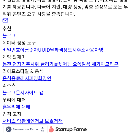
기를 제공합니다. 다국어 지원, 대량 생성, 맞춤 설정으로 모든 무
작위 콘텐츠 요구 사항을 충족합니다.
추천
블로그
데이터 생성 도구
비밀번호
이름
숫자
UUID
날짜
색상
도시
주소
사용자명
게임 & 재미
동전 던지기
주사위 굴리기
룰렛
어깨 으쓱
얼음 깨기
이모티콘
라이프스타일 & 음식
음식
음료
레시피
영화
명언
리소스
블로그
문서
사이트 맵
우리에 대해
홈
우리에 대해
법적 고지
서비스 약관
개인정보 보호정책