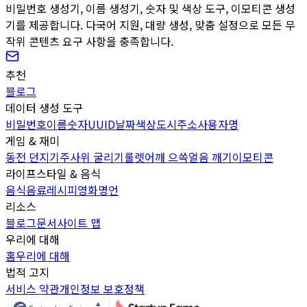
비밀번호 생성기, 이름 생성기, 숫자 및 색상 도구, 이모티콘 생성
기를 제공합니다. 다국어 지원, 대량 생성, 맞춤 설정으로 모든 무
작위 콘텐츠 요구 사항을 충족합니다.
추천
블로그
데이터 생성 도구
비밀번호
이름
숫자
UUID
날짜
색상
도시
주소
사용자명
게임 & 재미
동전 던지기
주사위 굴리기
룰렛
어깨 으쓱
얼음 깨기
이모티콘
라이프스타일 & 음식
음식
음료
레시피
영화
명언
리소스
블로그
문서
사이트 맵
우리에 대해
홈
우리에 대해
법적 고지
서비스 약관
개인정보 보호정책