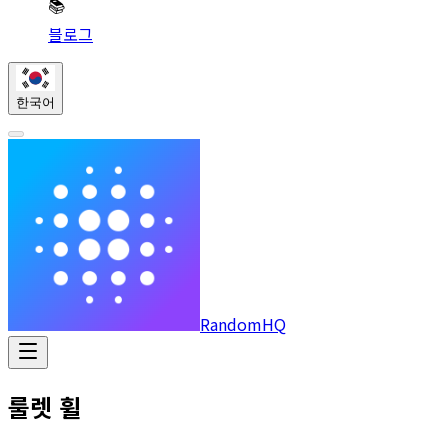
📚
블로그
한국어
RandomHQ
룰렛 휠