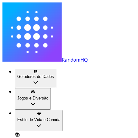
RandomHQ
💾
Geradores de Dados
🎮
Jogos e Diversão
❤️
Estilo de Vida e Comida
📚