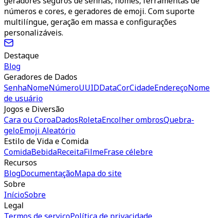
geradores seguros de senhas, nomes, ferramentas de
números e cores, e geradores de emoji. Com suporte
multilíngue, geração em massa e configurações
personalizáveis.
Destaque
Blog
Geradores de Dados
Senha
Nome
Número
UUID
Data
Cor
Cidade
Endereço
Nome
de usuário
Jogos e Diversão
Cara ou Coroa
Dados
Roleta
Encolher ombros
Quebra-
gelo
Emoji Aleatório
Estilo de Vida e Comida
Comida
Bebida
Receita
Filme
Frase célebre
Recursos
Blog
Documentação
Mapa do site
Sobre
Início
Sobre
Legal
Termos de serviço
Política de privacidade