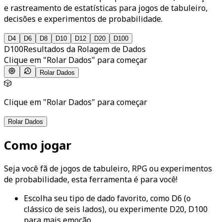
e rastreamento de estatísticas para jogos de tabuleiro,
decisões e experimentos de probabilidade.
D
4
D
6
D
8
D
10
D
12
D
20
D
100
D
100
Resultados da Rolagem de Dados
Clique em "Rolar Dados" para começar
Rolar Dados
🎲
Clique em "Rolar Dados" para começar
Rolar Dados
Como jogar
Seja você fã de jogos de tabuleiro, RPG ou experimentos
de probabilidade, esta ferramenta é para você!
Escolha seu tipo de dado favorito, como D6 (o
clássico de seis lados), ou experimente D20, D100
para mais emoção.