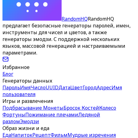
RandomHQ
RandomHQ
предлагает безопасные генераторы паролей, имен,
инструменты для чисел и цветов, а также
генераторы эмодзи. С поддержкой нескольких
языков, массовой генерацией и настраиваемыми
параметрами.
Избранное
Блог
Генераторы данных
Пароль
Имя
Число
UUID
Дата
Цвет
Город
Адрес
Имя
пользователя
Игры и развлечения
Подбрасывание Монеты
Бросок Костей
Колесо
Фортуны
Пожимание плечами
Ледяной
разлом
Эмодзи
Образ жизни и еда
Еда
Напиток
Рецепт
Фильм
Мудрые изречения