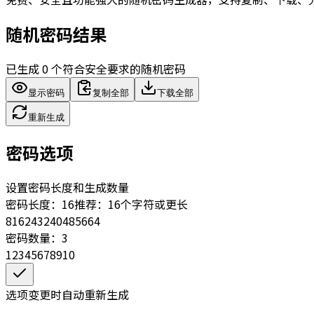
随机密码结果
已生成 0 个符合安全要求的随机密码
显示密码
复制全部
下载全部
重新生成
密码选项
设置密码长度和生成数量
密码长度：16
推荐：16个字符或更长
8
16
24
32
40
48
56
64
密码数量：3
1
2
3
4
5
6
7
8
9
10
选项变更时自动重新生成