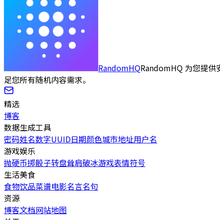
RandomHQ
RandomHQ 为
足您所有随机内容需求。
精选
博客
数据生成工具
密码
姓名
数字
UUID
日期
颜色
城市
地址
用户名
游戏娱乐
抛硬币
掷骰子
转盘
耸肩
破冰游戏
表情符号
生活美食
食物
饮品
菜谱
电影
名言名句
资源
博客
文档
网站地图