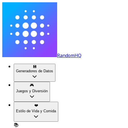
RandomHQ
💾
Generadores de Datos
🎮
Juegos y Diversión
❤️
Estilo de Vida y Comida
📚