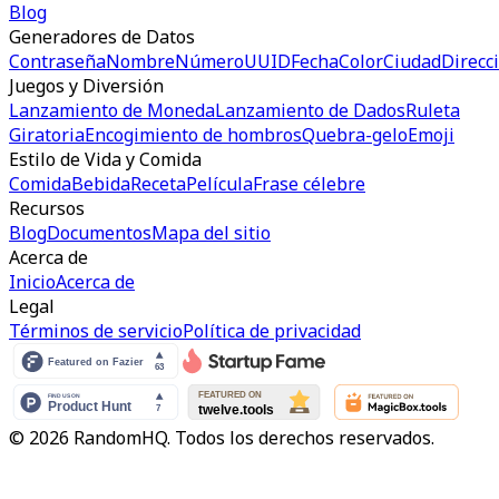
Blog
Generadores de Datos
Contraseña
Nombre
Número
UUID
Fecha
Color
Ciudad
Direcc
Juegos y Diversión
Lanzamiento de Moneda
Lanzamiento de Dados
Ruleta
Giratoria
Encogimiento de hombros
Quebra-gelo
Emoji
Estilo de Vida y Comida
Comida
Bebida
Receta
Película
Frase célebre
Recursos
Blog
Documentos
Mapa del sitio
Acerca de
Inicio
Acerca de
Legal
Términos de servicio
Política de privacidad
© 2026 RandomHQ. Todos los derechos reservados.