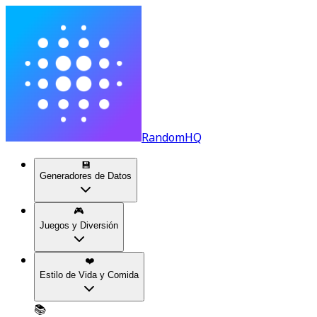
RandomHQ
💾
Generadores de Datos
🎮
Juegos y Diversión
❤️
Estilo de Vida y Comida
📚