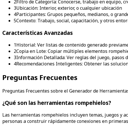
2
Filtro de Categoría: Conocerse, trabajo en equipo, cre
3
Ubicación: Interior, exterior, o cualquier ubicación
4
Participantes: Grupos pequeños, medianos, o grand
5
Contexto: Trabajo, social, capacitación, y otros ento
Características Avanzadas
1
Historial: Ver listas de contenido generado previam
2
Copia en Lote: Copiar múltiples elementos rompehie
3
Información Detallada: Ver reglas del juego, pasos d
4
Recomendaciones Inteligentes: Obtener las solucio
Preguntas Frecuentes
Preguntas Frecuentes sobre el Generador de Herramient
¿Qué son las herramientas rompehielos?
Las herramientas rompehielos incluyen temas, juegos y act
personas a construir rápidamente conexiones en primeras 