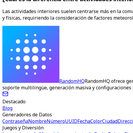
Las actividades interiores suelen centrarse más en la com
y físicas, requiriendo la consideración de factores meteoro
RandomHQ
RandomHQ ofrece gene
soporte multilingüe, generación masiva y configuraciones 
Destacado
Blog
Generadores de Datos
Contraseña
Nombre
Número
UUID
Fecha
Color
Ciudad
Direcc
Juegos y Diversión